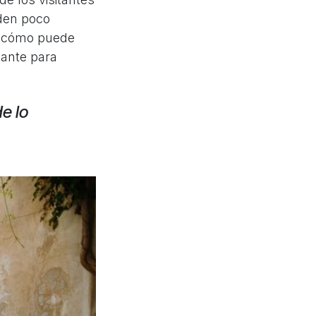
eden poco
s ¿cómo puede
tante para
e lo