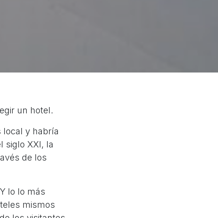
egir un hotel.
 local y habría
 siglo XXI, la
ravés de los
Y lo lo más
hoteles mismos
e los visitantes