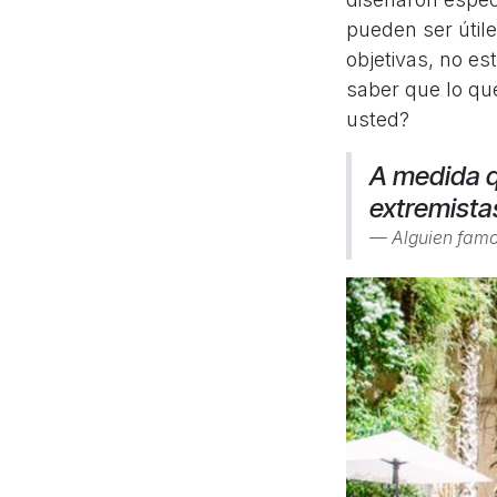
pueden ser útil
objetivas, no e
saber que lo qu
usted?
A medida q
extremista
Alguien famo