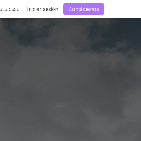
enos
Iniciar sesión
Contáctenos
-555-5556