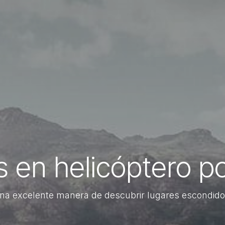
 en helicóptero p
na excelente manera de descubrir lugares escondido