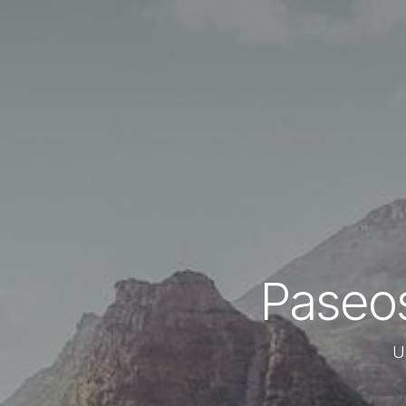
Paseos
U