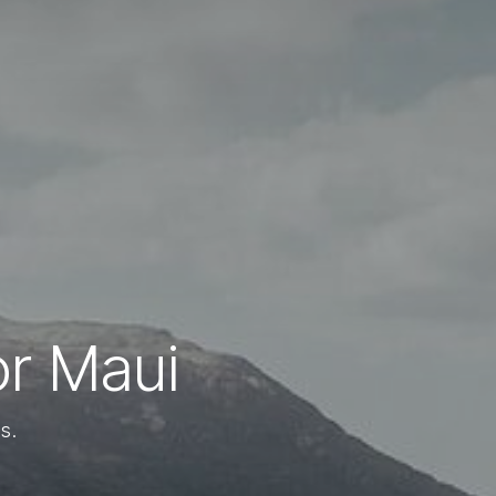
or Maui
s.