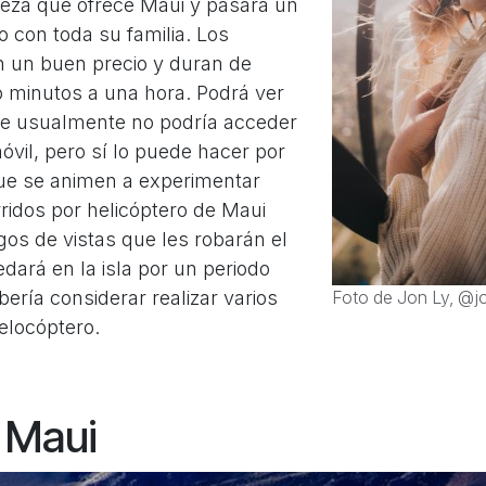
lleza que ofrece Maui y pasará un
con toda su familia. Los
en un buen precio y duran de
o minutos a una hora. Podrá ver
ue usualmente no podría acceder
óvil, pero sí lo puede hacer por
que se animen a experimentar
ridos por helicóptero de Maui
gos de vistas que les robarán el
uedará en la isla por un periodo
ería considerar realizar varios
Foto de Jon Ly, @j
elocóptero.
 Maui