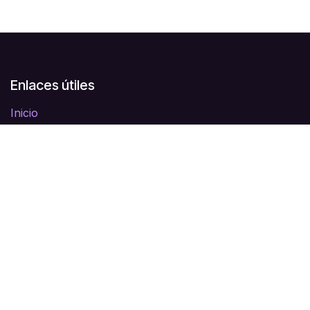
Enlaces útiles
Inicio
Sobre nosotros
Productos
Servicios
Legal
Política de privacidad
Foro
Contáctenos
Sobre nosotros