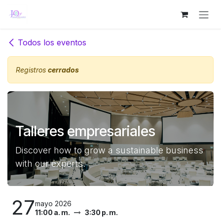
Ir al contenido
Todos los eventos
Registros
cerrados
Talleres empresariales
Discover how to grow a sustainable business
with our experts.
27
mayo 2026
11:00 a. m.
3:30 p. m.