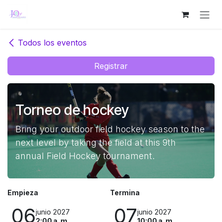
Ir al contenido
Todos los eventos
Registrar
Torneo de hockey
Bring your outdoor field hockey season to the
next level by taking the field at this 9th
annual Field Hockey tournament.
Empieza
Termina
06
07
junio 2027
junio 2027
2:00 a. m.
10:00 a. m.