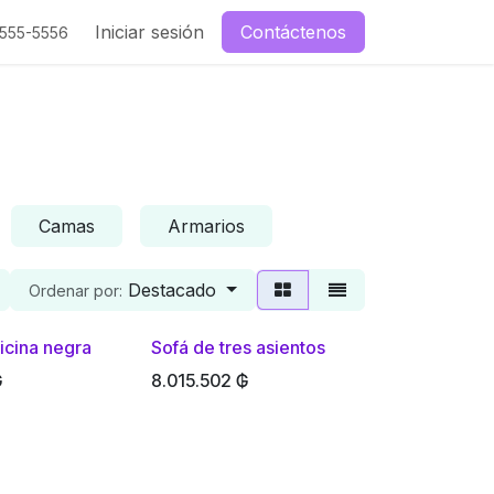
enos
Iniciar sesión
Contáctenos
-555-5556
Camas
Armarios
Destacado
Ordenar por:
ficina negra
Sofá de tres asientos
₲
8.015.502
₲