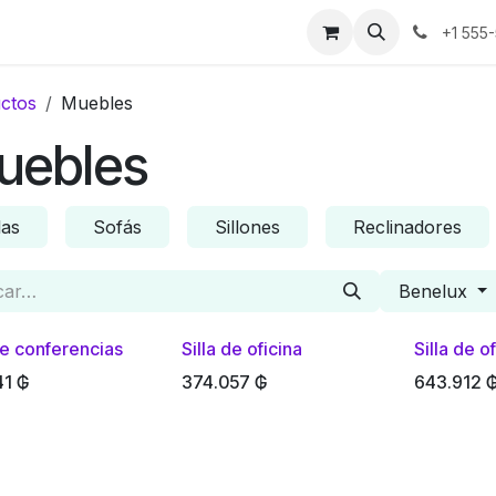
os
Noticias
Historias de éxito
Sobre nosotros
Contáct
+1 555
ctos
Muebles
uebles
las
Sofás
Sillones
Reclinadores
Benelux
de conferencias
Silla de oficina
Silla de o
41
₲
374.057
₲
643.912