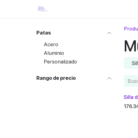
Ir al contenido
Inicio
Eventos
Tienda
Servici
Produ
Patas
M
Acero
Aluminio
Personalizado
Sil
Rango de precio
Silla 
176.3