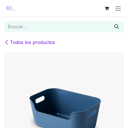
Ir al contenido
Todos los productos