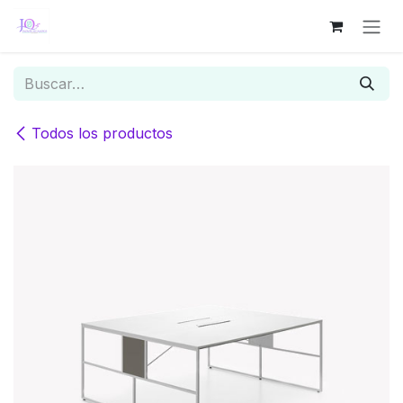
Ir al contenido
Todos los productos