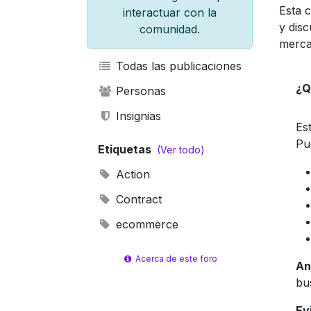
Esta 
interactuar con la
y disc
comunidad.
merca
Todas las publicaciones
¿Q
Personas
Insignias
Es
Pu
Etiquetas
(Ver todo)
Action
Contract
ecommerce
Acerca de este foro
An
bu
Ev