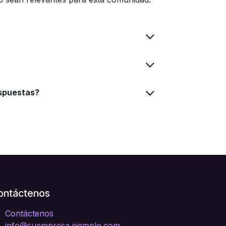
espuestas?
ontáctenos
Contáctenos
info@suempresa.ejemplo.com