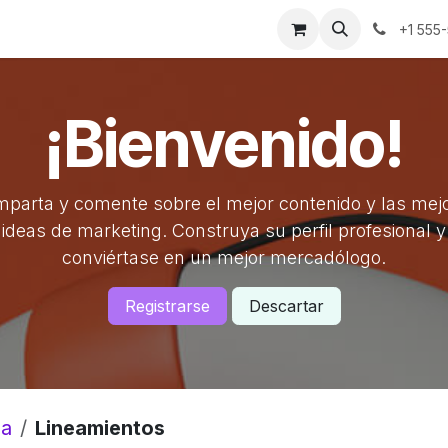
os
Noticias
Historias de éxito
Sobre nosotros
Contáct
+1 555
¡Bienvenido!
parta y comente sobre el mejor contenido y las mej
ideas de marketing. Construya su perfil profesional y
conviértase en un mejor mercadólogo.
Registrarse
Descartar
da
Lineamientos