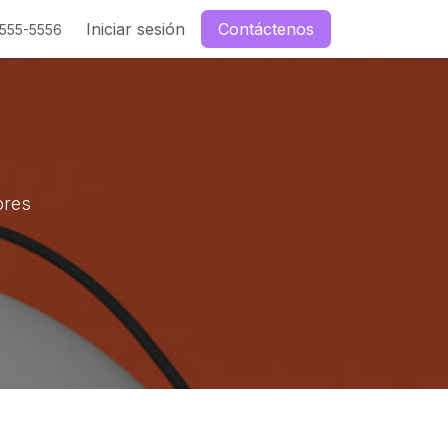
enos
Iniciar sesión
Contáctenos
-555-5556
ores